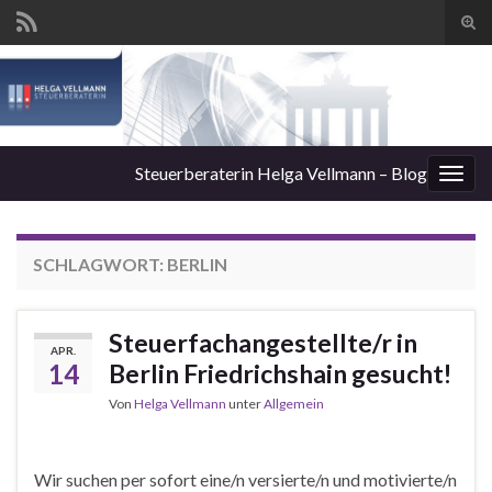
Suc
ums
Steuerberaterin Helga Vellmann – Blog
Navi
umsc
SCHLAGWORT:
BERLIN
Steuerfachangestellte/r in
APR.
14
Berlin Friedrichshain gesucht!
Von
Helga Vellmann
unter
Allgemein
Wir suchen per sofort eine/n versierte/n und motivierte/n