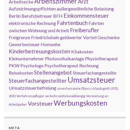
Arbeitszimmer
Arzt
Arbeitsecke
Aufzeichnungspflichten
außergewöhnliche Belastung
Einkommensteuer
Berlin
Berufsbetreuer
BFH
Fahrtenbuch
elektronische Rechnung
Fahrten
Freiberufler
zwischen Wohnung und Arbeit
Freigrenze
Friedrichshain
geldwerter Vorteil
Geschenke
Gewerbesteuer
Homoehe
Kinderbetreuungskosten
Kitakosten
Kleinunternehmer
Photovoltaikanlage
Physiotherapeut
PKW
Psychologe
Psychotherapeut
Rechnung
Stellenangebot
Reisekosten
Steuerfachangestellte
Umsatzsteuer
Steuerfachangestellter
Umsatzsteuerbefreiung
unverheiratete Eltern
Urlaubsgeld
USTG
2010
Verfahrenspfleger
verkehrsmittelunabhängig
Vermietung an
Werbungskosten
Vorsteuer
Arbeitgeber
META