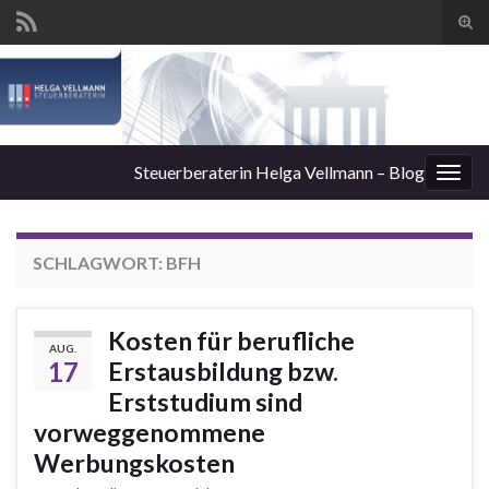
Suc
ums
Steuerberaterin Helga Vellmann – Blog
Navi
umsc
SCHLAGWORT:
BFH
Kosten für berufliche
AUG.
17
Erstausbildung bzw.
Erststudium sind
vorweggenommene
Werbungskosten