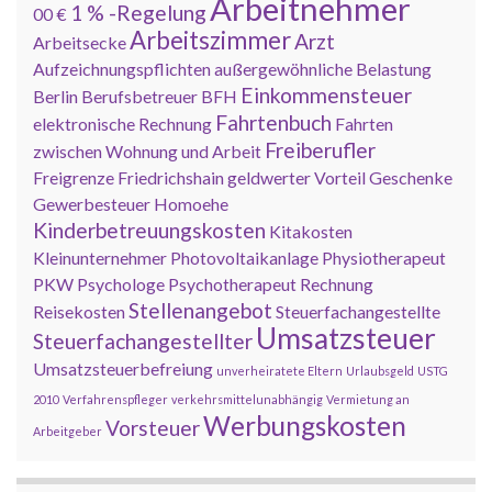
Arbeitnehmer
1 % -Regelung
00 €
Arbeitszimmer
Arzt
Arbeitsecke
Aufzeichnungspflichten
außergewöhnliche Belastung
Einkommensteuer
Berlin
Berufsbetreuer
BFH
Fahrtenbuch
elektronische Rechnung
Fahrten
Freiberufler
zwischen Wohnung und Arbeit
Freigrenze
Friedrichshain
geldwerter Vorteil
Geschenke
Gewerbesteuer
Homoehe
Kinderbetreuungskosten
Kitakosten
Kleinunternehmer
Photovoltaikanlage
Physiotherapeut
PKW
Psychologe
Psychotherapeut
Rechnung
Stellenangebot
Reisekosten
Steuerfachangestellte
Umsatzsteuer
Steuerfachangestellter
Umsatzsteuerbefreiung
unverheiratete Eltern
Urlaubsgeld
USTG
2010
Verfahrenspfleger
verkehrsmittelunabhängig
Vermietung an
Werbungskosten
Vorsteuer
Arbeitgeber