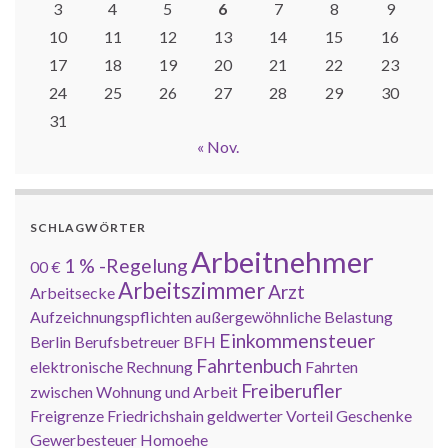
3
4
5
6
7
8
9
10
11
12
13
14
15
16
17
18
19
20
21
22
23
24
25
26
27
28
29
30
31
« Nov.
SCHLAGWÖRTER
Arbeitnehmer
1 % -Regelung
00 €
Arbeitszimmer
Arzt
Arbeitsecke
Aufzeichnungspflichten
außergewöhnliche Belastung
Einkommensteuer
Berlin
Berufsbetreuer
BFH
Fahrtenbuch
elektronische Rechnung
Fahrten
Freiberufler
zwischen Wohnung und Arbeit
Freigrenze
Friedrichshain
geldwerter Vorteil
Geschenke
Gewerbesteuer
Homoehe