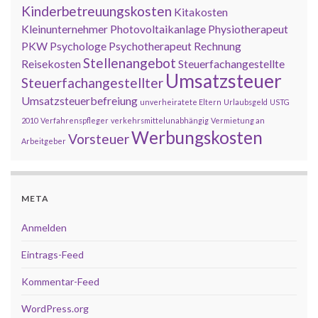
Kinderbetreuungskosten
Kitakosten
Kleinunternehmer
Photovoltaikanlage
Physiotherapeut
PKW
Psychologe
Psychotherapeut
Rechnung
Stellenangebot
Reisekosten
Steuerfachangestellte
Umsatzsteuer
Steuerfachangestellter
Umsatzsteuerbefreiung
unverheiratete Eltern
Urlaubsgeld
USTG
2010
Verfahrenspfleger
verkehrsmittelunabhängig
Vermietung an
Werbungskosten
Vorsteuer
Arbeitgeber
META
Anmelden
Eintrags-Feed
Kommentar-Feed
WordPress.org