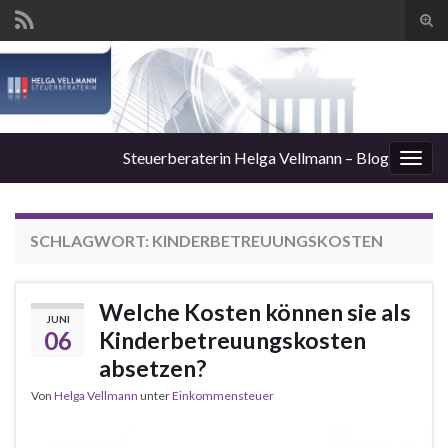
Suc
ums
Steuerberaterin Helga Vellmann – Blog
Navi
umsc
SCHLAGWORT:
KINDERBETREUUNGSKOSTEN
Welche Kosten können sie als
JUNI
06
Kinderbetreuungskosten
absetzen?
Von
Helga Vellmann
unter
Einkommensteuer