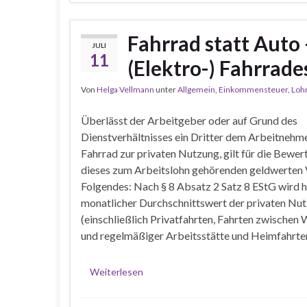
Fahrrad statt Auto
JULI
11
(Elektro-) Fahrrade
Von
Helga Vellmann
unter
Allgemein
,
Einkommensteuer
,
Loh
Überlässt der Arbeitgeber oder auf Grund des
Dienstverhältnisses ein Dritter dem Arbeitnehme
Fahrrad zur privaten Nutzung, gilt für die Bewer
dieses zum Arbeitslohn gehörenden geldwerten 
Folgendes: Nach § 8 Absatz 2 Satz 8 EStG wird h
monatlicher Durchschnittswert der privaten Nu
(einschließlich Privatfahrten, Fahrten zwische
und regelmäßiger Arbeitsstätte und Heimfahrte
Weiterlesen