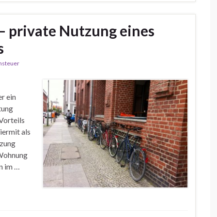
 – private Nutzung eines
s
nsteuer
r ein
tung
Vorteils
iermit als
tzung
n Wohnung
n im …