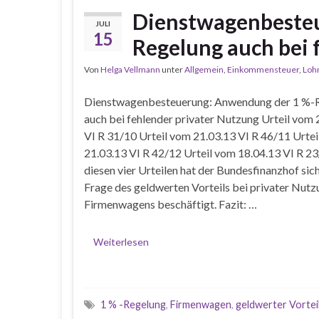
Dienstwagenbeste
JULI
15
Regelung auch bei 
Von
Helga Vellmann
unter
Allgemein
,
Einkommensteuer
,
Loh
Dienstwagenbesteuerung: Anwendung der 1 %-
auch bei fehlender privater Nutzung Urteil vom 
VI R 31/10 Urteil vom 21.03.13 VI R 46/11 Urte
21.03.13 VI R 42/12 Urteil vom 18.04.13 VI R 23
diesen vier Urteilen hat der Bundesfinanzhof sic
Frage des geldwerten Vorteils bei privater Nutz
Firmenwagens beschäftigt. Fazit: …
Weiterlesen
1 % -Regelung
,
Firmenwagen
,
geldwerter Vortei