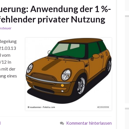
uerung: Anwendung der 1 %-
fehlender privater Nutzung
nsteuer
Regelung
21.03.13
il vom
/12 In
h mit der
ung eines
l
Kommentar hinterlassen