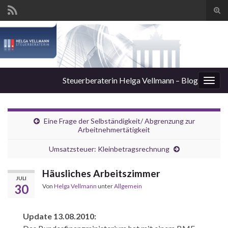
Suc
ums
Steuerberaterin Helga Vellmann – Blog
Navi
umsc
Eine Frage der Selbständigkeit/ Abgrenzung zur
Arbeitnehmertätigkeit
Umsatzsteuer: Kleinbetragsrechnung
Häusliches Arbeitszimmer
JULI
30
Von
Helga Vellmann
unter
Allgemein
Update 13.08.2010: