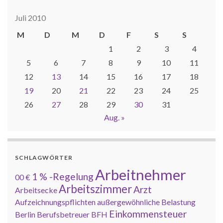
Juli 2010
M
D
M
D
F
S
S
1
2
3
4
5
6
7
8
9
10
11
12
13
14
15
16
17
18
19
20
21
22
23
24
25
26
27
28
29
30
31
Aug. »
SCHLAGWÖRTER
Arbeitnehmer
1 % -Regelung
00 €
Arbeitszimmer
Arzt
Arbeitsecke
Aufzeichnungspflichten
außergewöhnliche Belastung
Einkommensteuer
Berlin
Berufsbetreuer
BFH