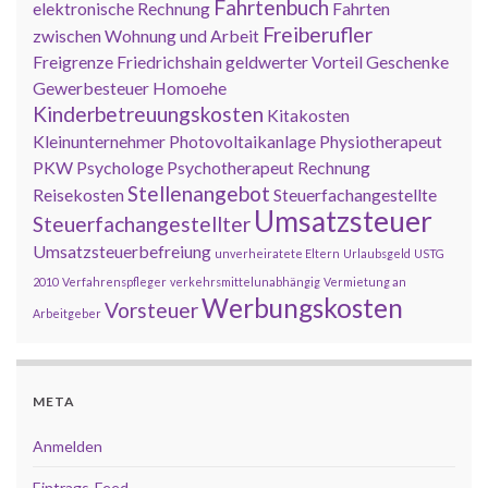
Fahrtenbuch
elektronische Rechnung
Fahrten
Freiberufler
zwischen Wohnung und Arbeit
Freigrenze
Friedrichshain
geldwerter Vorteil
Geschenke
Gewerbesteuer
Homoehe
Kinderbetreuungskosten
Kitakosten
Kleinunternehmer
Photovoltaikanlage
Physiotherapeut
PKW
Psychologe
Psychotherapeut
Rechnung
Stellenangebot
Reisekosten
Steuerfachangestellte
Umsatzsteuer
Steuerfachangestellter
Umsatzsteuerbefreiung
unverheiratete Eltern
Urlaubsgeld
USTG
2010
Verfahrenspfleger
verkehrsmittelunabhängig
Vermietung an
Werbungskosten
Vorsteuer
Arbeitgeber
META
Anmelden
Eintrags-Feed