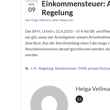
Einkommensteuer: A
AUG.
09
Regelung
Von
Helga Vellmann
unter
Allgemein
Der BFH, Urteil v. 21.4.2010 – VI R 46/08; veröffe
nur gilt, wenn der Arbeitgeber seinem Arbeitnehme
überlässt. Aus der Bereitstellung eines Fahrzeugs
Anscheinsbeweises darauf geschlossen werden, da
werden.
1 % -Regelung
,
Arbeitnehmer
,
PKW
,
private Nutzu
Helga Vellm