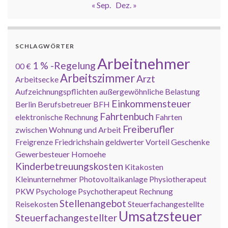
« Sep.
Dez. »
SCHLAGWÖRTER
Arbeitnehmer
1 % -Regelung
00 €
Arbeitszimmer
Arzt
Arbeitsecke
Aufzeichnungspflichten
außergewöhnliche Belastung
Einkommensteuer
Berlin
Berufsbetreuer
BFH
Fahrtenbuch
elektronische Rechnung
Fahrten
Freiberufler
zwischen Wohnung und Arbeit
Freigrenze
Friedrichshain
geldwerter Vorteil
Geschenke
Gewerbesteuer
Homoehe
Kinderbetreuungskosten
Kitakosten
Kleinunternehmer
Photovoltaikanlage
Physiotherapeut
PKW
Psychologe
Psychotherapeut
Rechnung
Stellenangebot
Reisekosten
Steuerfachangestellte
Umsatzsteuer
Steuerfachangestellter