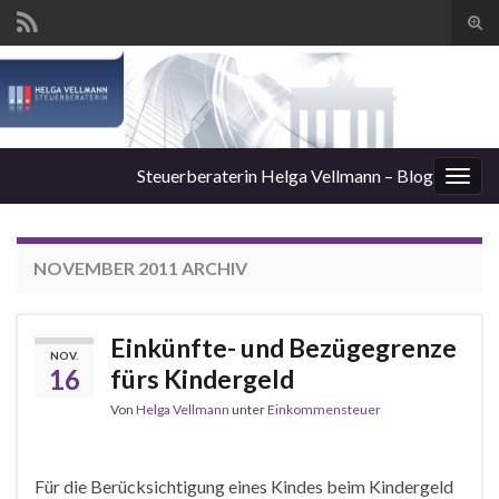
Suc
ums
Steuerberaterin Helga Vellmann – Blog
Navi
umsc
NOVEMBER 2011
ARCHIV
Einkünfte- und Bezügegrenze
NOV.
16
fürs Kindergeld
Von
Helga Vellmann
unter
Einkommensteuer
Für die Berücksichtigung eines Kindes beim Kindergeld