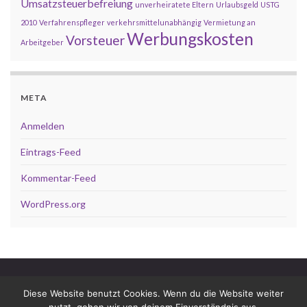
Umsatzsteuerbefreiung
unverheiratete Eltern
Urlaubsgeld
USTG
2010
Verfahrenspfleger
verkehrsmittelunabhängig
Vermietung an
Werbungskosten
Vorsteuer
Arbeitgeber
META
Anmelden
Eintrags-Feed
Kommentar-Feed
WordPress.org
Impressum
Datenschutz
Diese Website benutzt Cookies. Wenn du die Website weiter
Dop­pel­be­steue­rungs­ab­kom­men