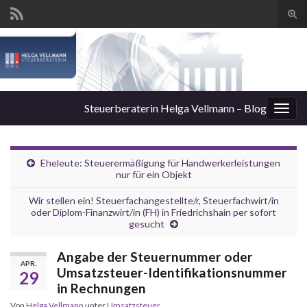
Suc
ums
Steuerberaterin Helga Vellmann – Blog
Navi
umsc
Eheleute: Steuerermäßigung für Handwerkerleistungen
nur für ein Objekt
Wir stellen ein! Steuerfachangestellte/r, Steuerfachwirt/in
oder Diplom-Finanzwirt/in (FH) in Friedrichshain per sofort
gesucht
Angabe der Steuernummer oder
APR.
Umsatzsteuer-Identifikationsnummer
29
in Rechnungen
Von
Helga Vellmann
unter
Umsatzsteuer