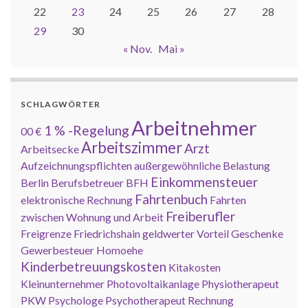
22
23
24
25
26
27
28
29
30
« Nov.
Mai »
SCHLAGWÖRTER
Arbeitnehmer
1 % -Regelung
00 €
Arbeitszimmer
Arzt
Arbeitsecke
Aufzeichnungspflichten
außergewöhnliche Belastung
Einkommensteuer
Berlin
Berufsbetreuer
BFH
Fahrtenbuch
elektronische Rechnung
Fahrten
Freiberufler
zwischen Wohnung und Arbeit
Freigrenze
Friedrichshain
geldwerter Vorteil
Geschenke
Gewerbesteuer
Homoehe
Kinderbetreuungskosten
Kitakosten
Kleinunternehmer
Photovoltaikanlage
Physiotherapeut
PKW
Psychologe
Psychotherapeut
Rechnung