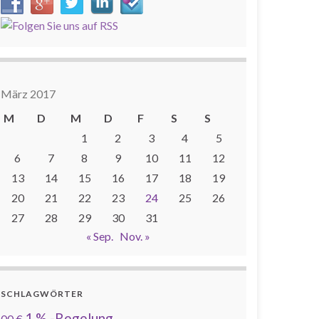
März 2017
M
D
M
D
F
S
S
1
2
3
4
5
6
7
8
9
10
11
12
13
14
15
16
17
18
19
20
21
22
23
24
25
26
27
28
29
30
31
« Sep.
Nov. »
SCHLAGWÖRTER
1 % -Regelung
00 €