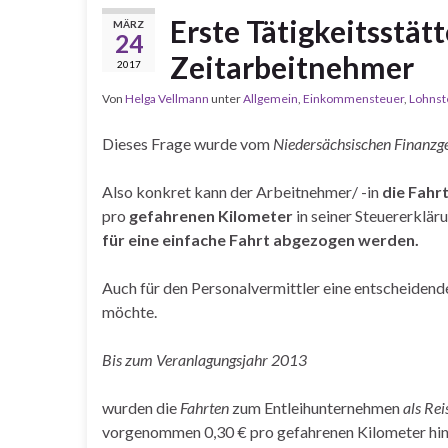
Erste Tätigkeitsstät
MÄRZ
24
Zeitarbeitnehmer
2017
Von
Helga Vellmann
unter
Allgemein
,
Einkommensteuer
,
Lohnst
Dieses Frage wurde vom
Niedersächsischen Finanzge
Also konkret kann der Arbeitnehmer/ -in
die Fahr
pro
gefahrenen Kilometer
in seiner Steuererklär
für eine einfache Fahrt abgezogen werden.
Auch für den Personalvermittler eine entscheidende 
möchte.
Bis zum Veranlagungsjahr 2013
wurden die
Fahrten
zum Entleihunternehmen
als Re
vorgenommen 0,30 € pro gefahrenen Kilometer hin