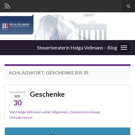
Suc
ums
Steuerberaterin Helga Vellmann – Blog
Navi
umsc
SCHLAGWORT:
GESCHENKE BIS 35
Geschenke
SEP.
30
Von
Helga Vellmann
unter
Allgemein
,
Einkommensteuer
,
Umsatzsteuer