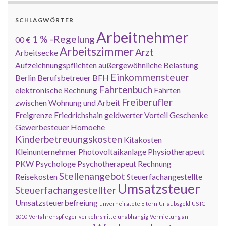
SCHLAGWÖRTER
Arbeitnehmer
1 % -Regelung
00 €
Arbeitszimmer
Arzt
Arbeitsecke
Aufzeichnungspflichten
außergewöhnliche Belastung
Einkommensteuer
Berlin
Berufsbetreuer
BFH
Fahrtenbuch
elektronische Rechnung
Fahrten
Freiberufler
zwischen Wohnung und Arbeit
Freigrenze
Friedrichshain
geldwerter Vorteil
Geschenke
Gewerbesteuer
Homoehe
Kinderbetreuungskosten
Kitakosten
Kleinunternehmer
Photovoltaikanlage
Physiotherapeut
PKW
Psychologe
Psychotherapeut
Rechnung
Stellenangebot
Reisekosten
Steuerfachangestellte
Umsatzsteuer
Steuerfachangestellter
Umsatzsteuerbefreiung
unverheiratete Eltern
Urlaubsgeld
USTG
2010
Verfahrenspfleger
verkehrsmittelunabhängig
Vermietung an