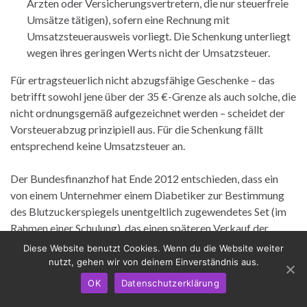
Ärzten oder Versicherungsvertretern, die nur steuerfreie
Umsätze tätigen), sofern eine Rechnung mit
Umsatzsteuerausweis vorliegt. Die Schenkung unterliegt
wegen ihres geringen Werts nicht der Umsatzsteuer.
Für ertragsteuerlich nicht abzugsfähige Geschenke – das
betrifft sowohl jene über der 35 €-Grenze als auch solche, die
nicht ordnungsgemäß aufgezeichnet werden – scheidet der
Vorsteuerabzug prinzipiell aus. Für die Schenkung fällt
entsprechend keine Umsatzsteuer an.
Der Bundesfinanzhof hat Ende 2012 entschieden, dass ein
von einem Unternehmer einem Diabetiker zur Bestimmung
des Blutzuckerspiegels unentgeltlich zugewendetes Set (im
Rahmen einer Schulung), das einen späteren Verkauf der
Teststreifen fördern sollte, kein Warenmuster ist. Ob ein
Diese Website benutzt Cookies. Wenn du die Website weiter
umsatzsteuerbares Geschenk von geringem Wert i. S. einer
nutzt, gehen wir von deinem Einverständnis aus.
Lieferung gegen Entgelt vorliegt, hängt von der Einhaltung
OK
Datenschutzerklärung
der einkommensteuerrechtlichen Wertgrenze (35 €) ab. Ist