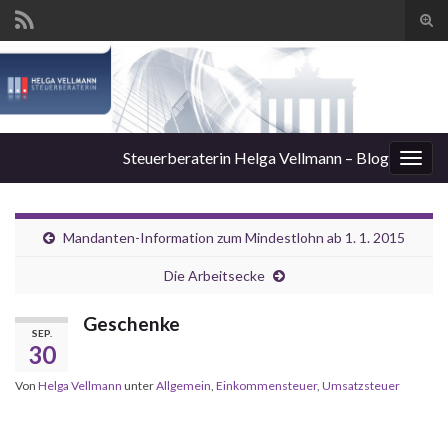
Suc
ums
Steuerberaterin Helga Vellmann – Blog
Navi
umsc
Mandanten-Information zum Mindestlohn ab 1. 1. 2015
Die Arbeitsecke
Geschenke
SEP.
30
Von
Helga Vellmann
unter
Allgemein
,
Einkommensteuer
,
Umsatzsteuer