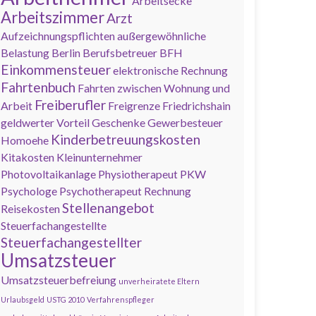
Arbeitsecke
Arbeitszimmer
Arzt
Aufzeichnungspflichten
außergewöhnliche
Belastung
Berlin
Berufsbetreuer
BFH
Einkommensteuer
elektronische Rechnung
Fahrtenbuch
Fahrten zwischen Wohnung und
Freiberufler
Arbeit
Freigrenze
Friedrichshain
geldwerter Vorteil
Geschenke
Gewerbesteuer
Kinderbetreuungskosten
Homoehe
Kitakosten
Kleinunternehmer
Photovoltaikanlage
Physiotherapeut
PKW
Psychologe
Psychotherapeut
Rechnung
Stellenangebot
Reisekosten
Steuerfachangestellte
Steuerfachangestellter
Umsatzsteuer
Umsatzsteuerbefreiung
unverheiratete Eltern
Urlaubsgeld
USTG 2010
Verfahrenspfleger