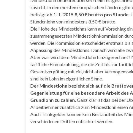
Mindestlohn bedeutet übersetzt ein festgeschrie
zusteht. In den meisten europäischen Ländern gibt
beträgt
ab 1. 1. 2015 8,50 € brutto pro Stunde.
J
Stundenlohn von mindestens 8,50 € brutto.
Die Höhe des Mindestlohns kann auf Vorschlag ein
zusammengesetzten Mindestlohnkommission durch
werden. Die Kommission entscheidet erstmals bis z
Anpassung des Mindestlohns. Danach wird alle zwe
Aber was wird dem Mindestlohn hinzugerechnet? Na
tarifliche Einmalzahlung, die die Zeit bis zur tari
Gesamtvergütung mit ein, nicht aber vermögensw
sind kein Lohn im eigentlichen Sinne.
Der Mindestlohn bezieht sich auf die Bruttove
Gegenleistung für eine besondere Arbeit des 
Grundlohn zu zahlen.
Ganz klar ist das bei der Ü
Arbeitnehmer zusätzlich zum Mindestlohn einen Au
Auch Trinkgelder können kein Bestandteil des Min
verschiedenen Dritten entrichtet werden.