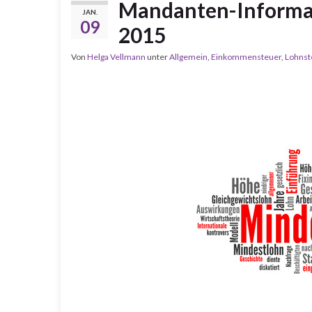
Mandanten-Informat
JAN.
09
2015
Von
Helga Vellmann
unter
Allgemein
,
Einkommensteuer
,
Lohnst