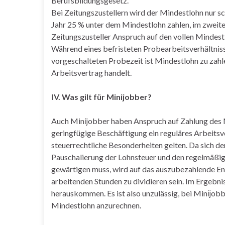
Berufsbildungsgesetz.
Bei Zeitungszustellern wird der Mindestlohn nur s
Jahr 25 % unter dem Mindestlohn zahlen, im zweit
Zeitungszusteller Anspruch auf den vollen Mindest
Während eines befristeten Probearbeitsverhältniss
vorgeschalteten Probezeit ist Mindestlohn zu zahle
Arbeitsvertrag handelt.
I
V. Was gilt für Minijobber?
Auch Minĳobber haben Anspruch auf Zahlung des M
geringfügige Beschäftigung ein reguläres Arbeitsver
steuerrechtliche Besonderheiten gelten. Da sich d
Pauschalierung der Lohnsteuer und den regelmäßig
gewärtigen muss, wird auf das auszubezahlende Entg
arbeitenden Stunden zu dividieren sein. Im Ergebn
herauskommen. Es ist also unzulässig, bei Minĳob
Mindestlohn anzurechnen.