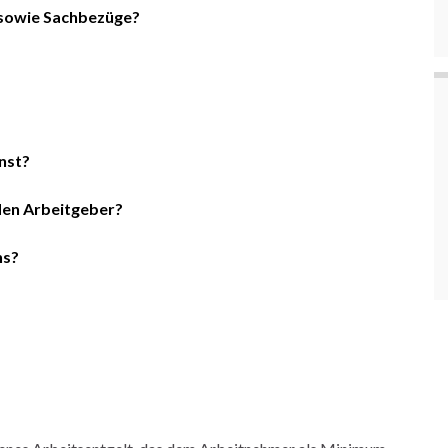
d sowie Sachbezüge?
nst?
den Arbeitgeber?
ns?