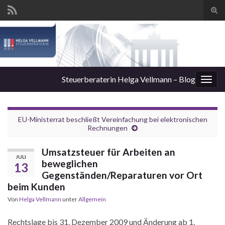
Suc
ums
Steuerberaterin Helga Vellmann – Blog
Navi
umsc
EU-Ministerrat beschließt Vereinfachung bei elektronischen
Rechnungen
Umsatzsteuer für Arbeiten an
JULI
beweglichen
13
Gegenständen/Reparaturen vor Ort
beim Kunden
Von
Helga Vellmann
unter
Allgemein
Rechtslage bis 31. Dezember 2009 und Änderung ab 1.