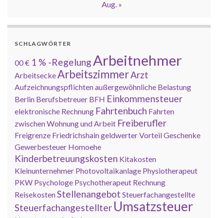
Aug. »
SCHLAGWÖRTER
Arbeitnehmer
1 % -Regelung
00 €
Arbeitszimmer
Arzt
Arbeitsecke
Aufzeichnungspflichten
außergewöhnliche Belastung
Einkommensteuer
Berlin
Berufsbetreuer
BFH
Fahrtenbuch
elektronische Rechnung
Fahrten
Freiberufler
zwischen Wohnung und Arbeit
Freigrenze
Friedrichshain
geldwerter Vorteil
Geschenke
Gewerbesteuer
Homoehe
Kinderbetreuungskosten
Kitakosten
Kleinunternehmer
Photovoltaikanlage
Physiotherapeut
PKW
Psychologe
Psychotherapeut
Rechnung
Stellenangebot
Reisekosten
Steuerfachangestellte
Umsatzsteuer
Steuerfachangestellter