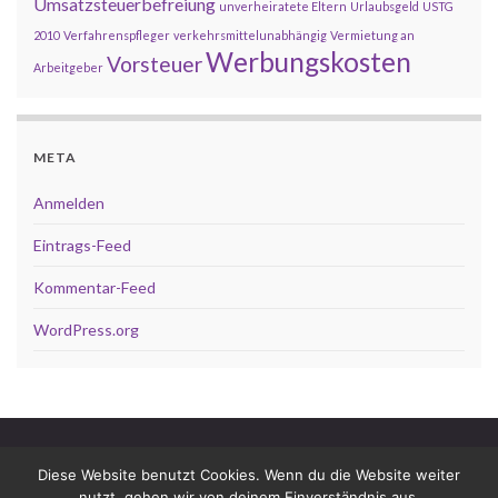
Umsatzsteuerbefreiung
unverheiratete Eltern
Urlaubsgeld
USTG
2010
Verfahrenspfleger
verkehrsmittelunabhängig
Vermietung an
Werbungskosten
Vorsteuer
Arbeitgeber
META
Anmelden
Eintrags-Feed
Kommentar-Feed
WordPress.org
Impressum
Datenschutz
Diese Website benutzt Cookies. Wenn du die Website weiter
Dop­pel­be­steue­rungs­ab­kom­men
nutzt, gehen wir von deinem Einverständnis aus.