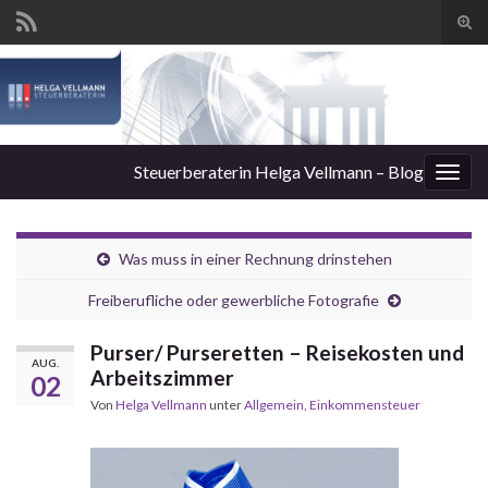
Suc
ums
Steuerberaterin Helga Vellmann – Blog
Navi
umsc
Was muss in einer Rechnung drinstehen
Freiberufliche oder gewerbliche Fotografie
Purser/ Purseretten – Reisekosten und
AUG.
Arbeitszimmer
02
Von
Helga Vellmann
unter
Allgemein
,
Einkommensteuer