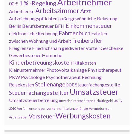
Arbeitnehmer
1 % -Regelung
00 €
Arbeitszimmer
Arzt
Arbeitsecke
Aufzeichnungspflichten
außergewöhnliche Belastung
Einkommensteuer
Berlin
Berufsbetreuer
BFH
Fahrtenbuch
elektronische Rechnung
Fahrten
Freiberufler
zwischen Wohnung und Arbeit
Freigrenze
Friedrichshain
geldwerter Vorteil
Geschenke
Gewerbesteuer
Homoehe
Kinderbetreuungskosten
Kitakosten
Kleinunternehmer
Photovoltaikanlage
Physiotherapeut
PKW
Psychologe
Psychotherapeut
Rechnung
Stellenangebot
Reisekosten
Steuerfachangestellte
Umsatzsteuer
Steuerfachangestellter
Umsatzsteuerbefreiung
unverheiratete Eltern
Urlaubsgeld
USTG
2010
Verfahrenspfleger
verkehrsmittelunabhängig
Vermietung an
Werbungskosten
Vorsteuer
Arbeitgeber