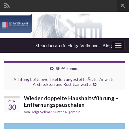
Suc
ums
Steuerberaterin Helga Vellmann – Blog
Navi
umsc
SEPA kommt
Achtung bei Jobwechsel für: angestellte Ärzte, Anwälte,
Architekten und Rechtsanwälte
Wieder doppelte Haushaltsführung –
AUG.
Entfernungspauschalen
30
Von
Helga Vellmann
unter
Allgemein