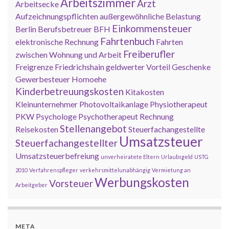
Arbeitszimmer
Arzt
Arbeitsecke
Aufzeichnungspflichten
außergewöhnliche Belastung
Einkommensteuer
Berlin
Berufsbetreuer
BFH
Fahrtenbuch
elektronische Rechnung
Fahrten
Freiberufler
zwischen Wohnung und Arbeit
Freigrenze
Friedrichshain
geldwerter Vorteil
Geschenke
Gewerbesteuer
Homoehe
Kinderbetreuungskosten
Kitakosten
Kleinunternehmer
Photovoltaikanlage
Physiotherapeut
PKW
Psychologe
Psychotherapeut
Rechnung
Stellenangebot
Reisekosten
Steuerfachangestellte
Umsatzsteuer
Steuerfachangestellter
Umsatzsteuerbefreiung
unverheiratete Eltern
Urlaubsgeld
USTG
2010
Verfahrenspfleger
verkehrsmittelunabhängig
Vermietung an
Werbungskosten
Vorsteuer
Arbeitgeber
META