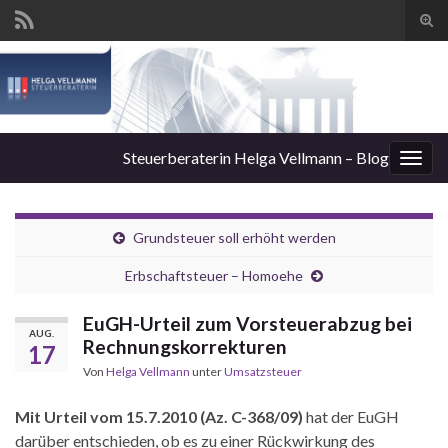
Suc
ums
Steuerberaterin Helga Vellmann – Blog
Navi
umsc
Grundsteuer soll erhöht werden
Erbschaftsteuer – Homoehe
EuGH-Urteil zum Vorsteuerabzug bei
AUG.
Rechnungskorrekturen
17
Von
Helga Vellmann
unter
Umsatzsteuer
Mit Urteil vom 15.7.2010 (Az. C-368/09)
hat der EuGH
darüber entschieden, ob es zu einer Rückwirkung des