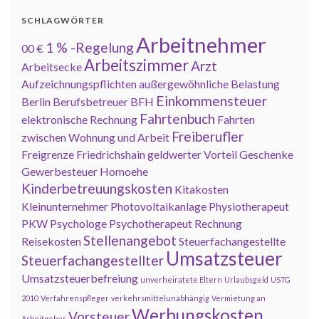
SCHLAGWÖRTER
Arbeitnehmer
1 % -Regelung
00 €
Arbeitszimmer
Arzt
Arbeitsecke
Aufzeichnungspflichten
außergewöhnliche Belastung
Einkommensteuer
Berlin
Berufsbetreuer
BFH
Fahrtenbuch
elektronische Rechnung
Fahrten
Freiberufler
zwischen Wohnung und Arbeit
Freigrenze
Friedrichshain
geldwerter Vorteil
Geschenke
Gewerbesteuer
Homoehe
Kinderbetreuungskosten
Kitakosten
Kleinunternehmer
Photovoltaikanlage
Physiotherapeut
PKW
Psychologe
Psychotherapeut
Rechnung
Stellenangebot
Reisekosten
Steuerfachangestellte
Umsatzsteuer
Steuerfachangestellter
Umsatzsteuerbefreiung
unverheiratete Eltern
Urlaubsgeld
USTG
2010
Verfahrenspfleger
verkehrsmittelunabhängig
Vermietung an
Werbungskosten
Vorsteuer
Arbeitgeber