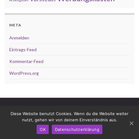
META
Anmelden
Eintrags-Feed
Kommentar-Feed
WordPress.org
Impressum
Datenschutz
Diese Website benutzt Cookies. Wenn du die Website weiter
Dop­pel­be­steue­rungs­ab­kom­men
nutzt, gehen wir von deinem Einverständnis aus.
© 2026 Steuerberaterin Helga Vellmann - Blog.
OK
Datenschutzerklärung
Gemacht mit
von
Graphene Themes
.