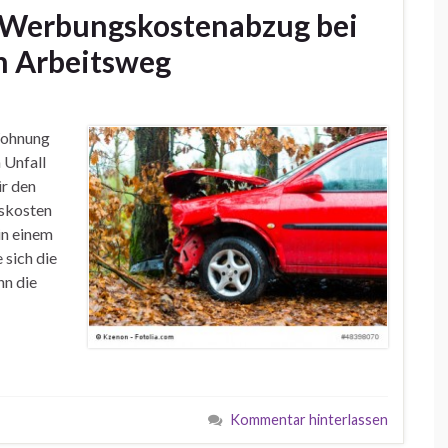
 Werbungskostenabzug bei
m Arbeitsweg
Wohnung
 Unfall
ür den
skosten
in einem
 sich die
n die
Kommentar hinterlassen