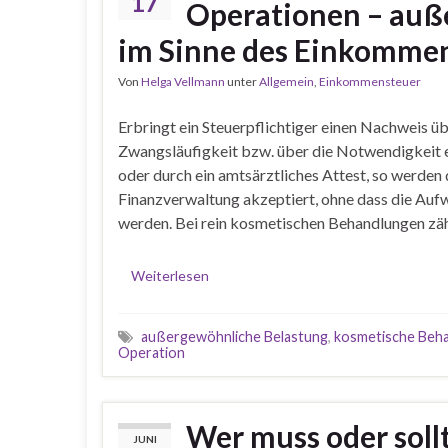
17
Operationen – auß
im Sinne des Einkommen
Von
Helga Vellmann
unter
Allgemein
,
Einkommensteuer
Erbringt ein Steuerpflichtiger einen Nachweis üb
Zwangsläufigkeit bzw. über die Notwendigkeit e
oder durch ein amtsärztliches Attest, so werde
Finanzverwaltung akzeptiert, ohne dass die Au
werden. Bei rein kosmetischen Behandlungen zäh
Weiterlesen
außergewöhnliche Belastung
,
kosmetische Beh
Operation
Wer muss oder soll
JUNI