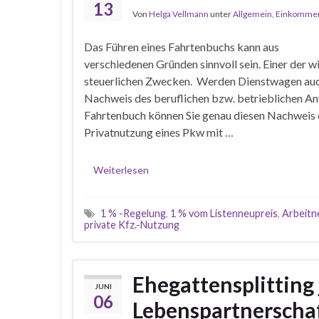
13
Von
Helga Vellmann
unter
Allgemein
,
Einkommen
Das Führen eines Fahrtenbuchs kann aus
verschiedenen Gründen sinnvoll sein. Einer der w
steuerlichen Zwecken. Werden Dienstwagen auch
Nachweis des beruflichen bzw. betrieblichen An
Fahrtenbuch können Sie genau diesen Nachweis e
Privatnutzung eines Pkw mit …
Weiterlesen
1 % -Regelung
,
1 % vom Listenneupreis
,
Arbeitn
private Kfz.-Nutzung
Ehegattensplitting 
JUNI
06
Lebenspartnerscha