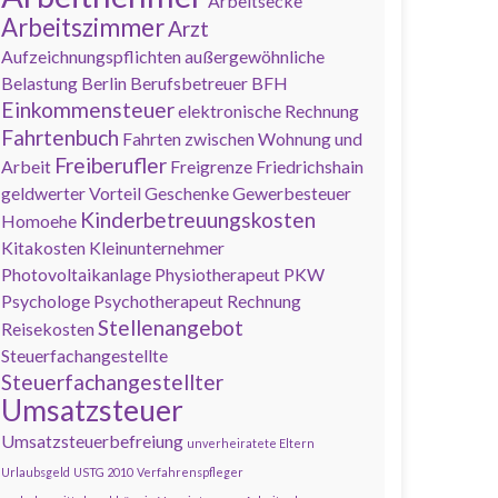
Arbeitsecke
Arbeitszimmer
Arzt
Aufzeichnungspflichten
außergewöhnliche
Belastung
Berlin
Berufsbetreuer
BFH
Einkommensteuer
elektronische Rechnung
Fahrtenbuch
Fahrten zwischen Wohnung und
Freiberufler
Arbeit
Freigrenze
Friedrichshain
geldwerter Vorteil
Geschenke
Gewerbesteuer
Kinderbetreuungskosten
Homoehe
Kitakosten
Kleinunternehmer
Photovoltaikanlage
Physiotherapeut
PKW
Psychologe
Psychotherapeut
Rechnung
Stellenangebot
Reisekosten
Steuerfachangestellte
Steuerfachangestellter
Umsatzsteuer
Umsatzsteuerbefreiung
unverheiratete Eltern
Urlaubsgeld
USTG 2010
Verfahrenspfleger