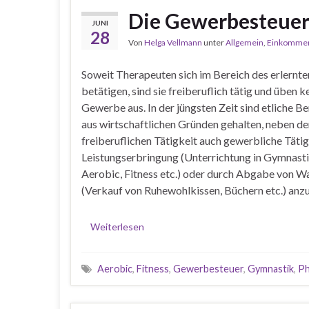
Die Gewerbesteuer
JUNI
28
Von
Helga Vellmann
unter
Allgemein
,
Einkommen
Soweit Therapeuten sich im Bereich des erlernte
betätigen, sind sie freiberuflich tätig und üben k
Gewerbe aus. In der jüngsten Zeit sind etliche B
aus wirtschaftlichen Gründen gehalten, neben de
freiberuflichen Tätigkeit auch gewerbliche Täti
Leistungserbringung (Unterrichtung in Gymnasti
Aerobic, Fitness etc.) oder durch Abgabe von W
(Verkauf von Ruhewohlkissen, Büchern etc.) anz
Weiterlesen
Aerobic
,
Fitness
,
Gewerbesteuer
,
Gymnastik
,
Ph