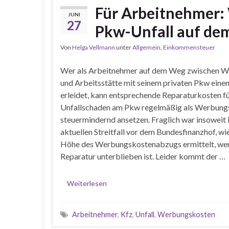
Für Arbeitnehmer:
JUNI
27
Pkw-Unfall auf de
Von
Helga Vellmann
unter
Allgemein
,
Einkommensteuer
Wer als Arbeitnehmer auf dem Weg zwischen 
und Arbeitsstätte mit seinem privaten Pkw einen
erleidet, kann entsprechende Reparaturkosten f
Unfallschaden am Pkw regelmäßig als Werbung
steuermindernd ansetzen. Fraglich war insoweit 
aktuellen Streitfall vor dem Bundesfinanzhof, wie
Höhe des Werbungskostenabzugs ermittelt, wen
Reparatur unterblieben ist. Leider kommt der …
Weiterlesen
Arbeitnehmer
,
Kfz
,
Unfall
,
Werbungskosten