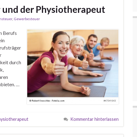
 und der Physiotherapeut
steuer
,
Gewerbesteuer
n Berufs
ein
erufsträger
r
gkeit durch
k,
aren
ubieten. …
ysiotherapeut
Kommentar hinterlassen