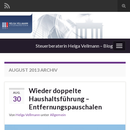
Suc
ums
Steuerberaterin Helga Vellmann – Blog
Navi
umsc
AUGUST 2013
ARCHIV
Wieder doppelte
AUG.
30
Haushaltsführung –
Entfernungspauschalen
Von
Helga Vellmann
unter
Allgemein