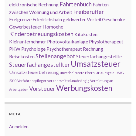
Fahrtenbuch
elektronische Rechnung
Fahrten
Freiberufler
zwischen Wohnung und Arbeit
Freigrenze
Friedrichshain
geldwerter Vorteil
Geschenke
Gewerbesteuer
Homoehe
Kinderbetreuungskosten
Kitakosten
Kleinunternehmer
Photovoltaikanlage
Physiotherapeut
PKW
Psychologe
Psychotherapeut
Rechnung
Stellenangebot
Reisekosten
Steuerfachangestellte
Umsatzsteuer
Steuerfachangestellter
Umsatzsteuerbefreiung
unverheiratete Eltern
Urlaubsgeld
USTG
2010
Verfahrenspfleger
verkehrsmittelunabhängig
Vermietung an
Werbungskosten
Vorsteuer
Arbeitgeber
META
Anmelden