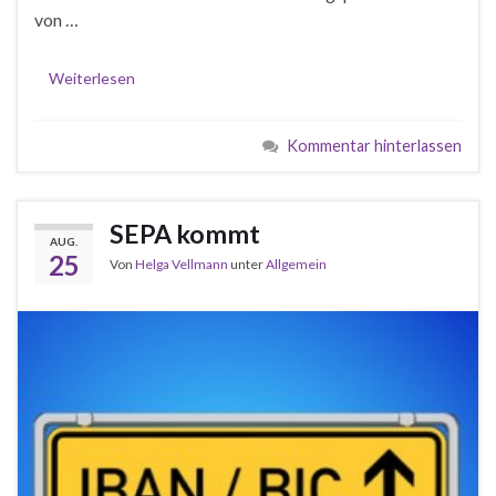
von …
Weiterlesen
Kommentar hinterlassen
SEPA kommt
AUG.
25
Von
Helga Vellmann
unter
Allgemein