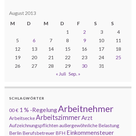
August 2013
M
D
M
D
F
S
S
1
2
3
4
5
6
7
8
9
10
11
12
13
14
15
16
17
18
19
20
21
22
23
24
25
26
27
28
29
30
31
« Juli
Sep. »
SCHLAGWÖRTER
Arbeitnehmer
1 % -Regelung
00 €
Arbeitszimmer
Arzt
Arbeitsecke
Aufzeichnungspflichten
außergewöhnliche Belastung
Einkommensteuer
Berlin
Berufsbetreuer
BFH