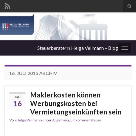
Suc
ums
Steuerberaterin Helga Vellmann – Blog
Navi
umsc
16. JULI 2013
ARCHIV
Maklerkosten können
JULI
16
Werbungskosten bei
Vermietungseinkünften sein
Von
Helga Vellmann
unter
Allgemein
,
Einkommensteuer