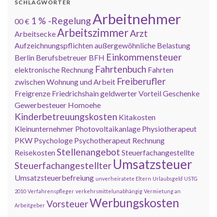
SCHLAGWÖRTER
Arbeitnehmer
1 % -Regelung
00 €
Arbeitszimmer
Arzt
Arbeitsecke
Aufzeichnungspflichten
außergewöhnliche Belastung
Einkommensteuer
Berlin
Berufsbetreuer
BFH
Fahrtenbuch
elektronische Rechnung
Fahrten
Freiberufler
zwischen Wohnung und Arbeit
Freigrenze
Friedrichshain
geldwerter Vorteil
Geschenke
Gewerbesteuer
Homoehe
Kinderbetreuungskosten
Kitakosten
Kleinunternehmer
Photovoltaikanlage
Physiotherapeut
PKW
Psychologe
Psychotherapeut
Rechnung
Stellenangebot
Reisekosten
Steuerfachangestellte
Umsatzsteuer
Steuerfachangestellter
Umsatzsteuerbefreiung
unverheiratete Eltern
Urlaubsgeld
USTG
2010
Verfahrenspfleger
verkehrsmittelunabhängig
Vermietung an
Werbungskosten
Vorsteuer
Arbeitgeber