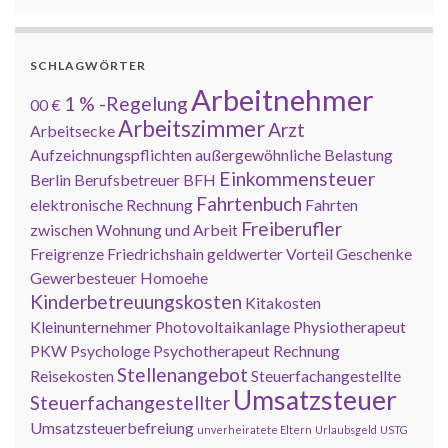
SCHLAGWÖRTER
Arbeitnehmer
1 % -Regelung
00 €
Arbeitszimmer
Arzt
Arbeitsecke
Aufzeichnungspflichten
außergewöhnliche Belastung
Einkommensteuer
Berlin
Berufsbetreuer
BFH
Fahrtenbuch
elektronische Rechnung
Fahrten
Freiberufler
zwischen Wohnung und Arbeit
Freigrenze
Friedrichshain
geldwerter Vorteil
Geschenke
Gewerbesteuer
Homoehe
Kinderbetreuungskosten
Kitakosten
Kleinunternehmer
Photovoltaikanlage
Physiotherapeut
PKW
Psychologe
Psychotherapeut
Rechnung
Stellenangebot
Reisekosten
Steuerfachangestellte
Umsatzsteuer
Steuerfachangestellter
Umsatzsteuerbefreiung
unverheiratete Eltern
Urlaubsgeld
USTG