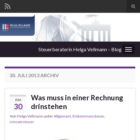
Suc
ums
Steuerberaterin Helga Vellmann – Blog
Navi
umsc
30. JULI 2013
ARCHIV
Was muss in einer Rechnung
JULI
30
drinstehen
Von
Helga Vellmann
unter
Allgemein
,
Einkommensteuer
,
Umsatzsteuer