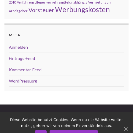
2010
Verfahrenspfleger
verkehrsmittelunabhängig
Vermietung an
Werbungskosten
Vorsteuer
Arbeitgeber
META
Anmelden
Eintrags-Feed
Kommentar-Feed
WordPress.org
Impressum
Datenschutz
Diese Website benutzt Cookies. Wenn du die Website weiter
Dop­pel­be­steue­rungs­ab­kom­men
nutzt, gehen wir von deinem Einverständnis aus.
© 2026 Steuerberaterin Helga Vellmann - Blog.