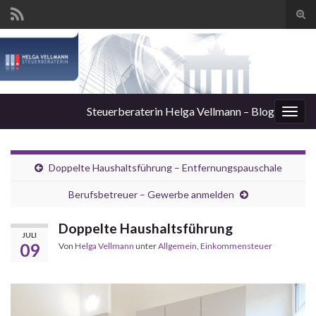
Suc
ums
Steuerberaterin Helga Vellmann – Blog
Navi
umsc
Doppelte Haushaltsführung – Entfernungspauschale
Berufsbetreuer – Gewerbe anmelden
Doppelte Haushaltsführung
JULI
09
Von
Helga Vellmann
unter
Allgemein
,
Einkommensteuer