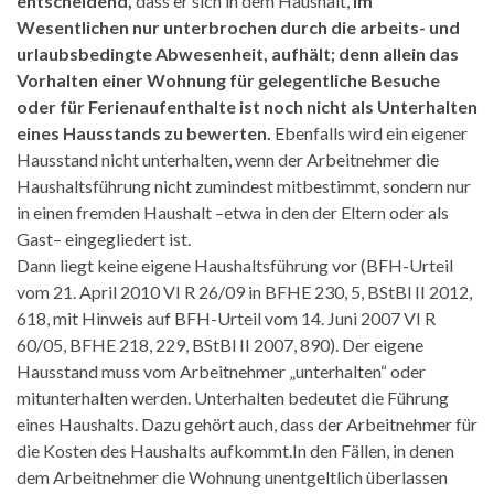
entscheidend,
dass er sich in dem Haushalt,
im
Wesentlichen nur unterbrochen durch die arbeits-
und
urlaubsbedingte Abwesenheit, aufhält; denn allein das
Vorhalten einer Wohnung für gelegentliche Besuche
oder für Ferienaufenthalte ist noch nicht als Unterhalten
eines Hausstands zu bewerten.
Ebenfalls wird ein eigener
Hausstand nicht unterhalten, wenn der Arbeitnehmer die
Haushaltsführung nicht zumindest mitbestimmt, sondern nur
in einen fremden Haushalt –etwa in den der Eltern oder als
Gast– eingegliedert ist.
Dann liegt keine eigene Haushaltsführung vor (BFH-Urteil
vom 21. April 2010 VI R 26/09 in BFHE 230, 5, BStBl II 2012,
618, mit Hinweis auf BFH-Urteil vom 14. Juni 2007 VI R
60/05, BFHE 218, 229, BStBl II 2007, 890). Der eigene
Hausstand muss vom Arbeitnehmer „unterhalten“ oder
mitunterhalten werden. Unterhalten bedeutet die Führung
eines Haushalts. Dazu gehört auch, dass der Arbeitnehmer für
die Kosten des Haushalts aufkommt.In den Fällen, in denen
dem Arbeitnehmer die Wohnung unentgeltlich überlassen