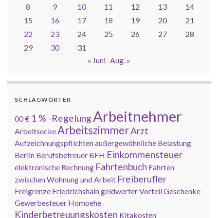
8
9
10
11
12
13
14
15
16
17
18
19
20
21
22
23
24
25
26
27
28
29
30
31
« Juni
Aug. »
SCHLAGWÖRTER
Arbeitnehmer
1 % -Regelung
00 €
Arbeitszimmer
Arzt
Arbeitsecke
Aufzeichnungspflichten
außergewöhnliche Belastung
Einkommensteuer
Berlin
Berufsbetreuer
BFH
Fahrtenbuch
elektronische Rechnung
Fahrten
Freiberufler
zwischen Wohnung und Arbeit
Freigrenze
Friedrichshain
geldwerter Vorteil
Geschenke
Gewerbesteuer
Homoehe
Kinderbetreuungskosten
Kitakosten