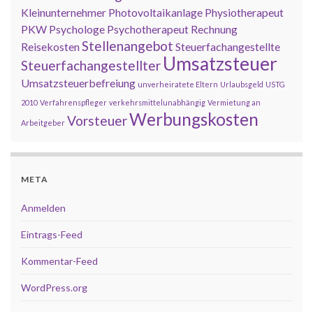
Kleinunternehmer
Photovoltaikanlage
Physiotherapeut
PKW
Psychologe
Psychotherapeut
Rechnung
Stellenangebot
Reisekosten
Steuerfachangestellte
Umsatzsteuer
Steuerfachangestellter
Umsatzsteuerbefreiung
unverheiratete Eltern
Urlaubsgeld
USTG
2010
Verfahrenspfleger
verkehrsmittelunabhängig
Vermietung an
Werbungskosten
Vorsteuer
Arbeitgeber
META
Anmelden
Eintrags-Feed
Kommentar-Feed
WordPress.org