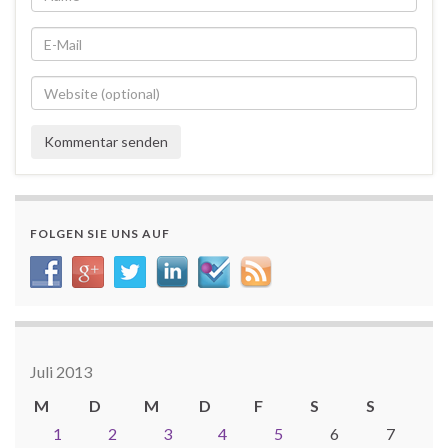
FOLGEN SIE UNS AUF
Juli 2013
M
D
M
D
F
S
S
1
2
3
4
5
6
7