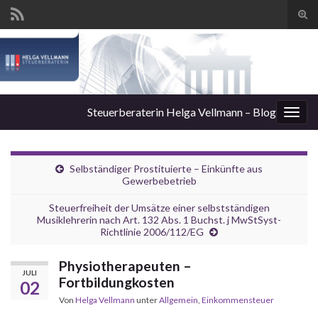
Suc
ums
Steuerberaterin Helga Vellmann – Blog
Navi
umsc
Selbständiger Prostituierte – Einkünfte aus
Gewerbebetrieb
Steuerfreiheit der Umsätze einer selbstständigen
Musiklehrerin nach Art. 132 Abs. 1 Buchst. j MwStSyst-
Richtlinie 2006/112/EG
Physiotherapeuten –
JULI
Fortbildungkosten
02
Von
Helga Vellmann
unter
Allgemein
,
Einkommensteuer