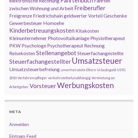
Fahrtenbuch
elektronische Rechnung
Fahrten
Freiberufler
zwischen Wohnung und Arbeit
Freigrenze
Friedrichshain
geldwerter Vorteil
Geschenke
Gewerbesteuer
Homoehe
Kinderbetreuungskosten
Kitakosten
Kleinunternehmer
Photovoltaikanlage
Physiotherapeut
PKW
Psychologe
Psychotherapeut
Rechnung
Stellenangebot
Reisekosten
Steuerfachangestellte
Umsatzsteuer
Steuerfachangestellter
Umsatzsteuerbefreiung
unverheiratete Eltern
Urlaubsgeld
USTG
2010
Verfahrenspfleger
verkehrsmittelunabhängig
Vermietung an
Werbungskosten
Vorsteuer
Arbeitgeber
META
Anmelden
Eintrags-Feed