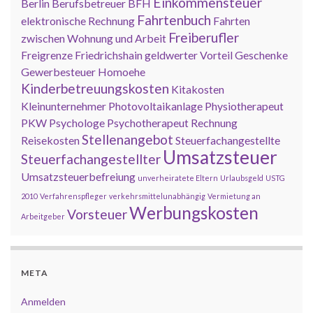
Einkommensteuer
Berlin
Berufsbetreuer
BFH
Fahrtenbuch
elektronische Rechnung
Fahrten
Freiberufler
zwischen Wohnung und Arbeit
Freigrenze
Friedrichshain
geldwerter Vorteil
Geschenke
Gewerbesteuer
Homoehe
Kinderbetreuungskosten
Kitakosten
Kleinunternehmer
Photovoltaikanlage
Physiotherapeut
PKW
Psychologe
Psychotherapeut
Rechnung
Stellenangebot
Reisekosten
Steuerfachangestellte
Umsatzsteuer
Steuerfachangestellter
Umsatzsteuerbefreiung
unverheiratete Eltern
Urlaubsgeld
USTG
2010
Verfahrenspfleger
verkehrsmittelunabhängig
Vermietung an
Werbungskosten
Vorsteuer
Arbeitgeber
META
Anmelden