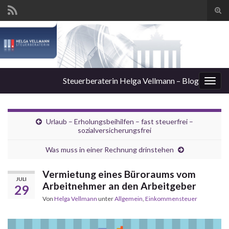
Suc
ums
Steuerberaterin Helga Vellmann – Blog
Navi
umsc
Urlaub – Erholungsbeihilfen – fast steuerfrei –
sozialversicherungsfrei
Was muss in einer Rechnung drinstehen
Vermietung eines Büroraums vom
JULI
Arbeitnehmer an den Arbeitgeber
29
Von
Helga Vellmann
unter
Allgemein
,
Einkommensteuer