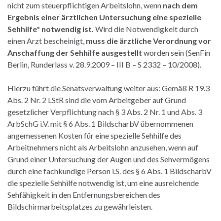
nicht zum steuerpflichtigen Arbeitslohn, wenn
nach dem
Ergebnis einer ärztlichen Untersuchung eine spezielle
Sehhilfe* notwendig ist.
Wird die Notwendigkeit durch
einen Arzt bescheinigt,
muss die ärztliche Verordnung vor
Anschaffung der Sehhilfe ausgestellt
worden sein (SenFin
Berlin, Runderlass v. 28.9.2009 – III B – S 2332 – 10/2008).
Hierzu führt die Senatsverwaltung weiter aus: Gemäß R 19.3
Abs. 2 Nr. 2 LStR sind die vom Arbeitgeber auf Grund
gesetzlicher Verpflichtung nach § 3 Abs. 2 Nr. 1 und Abs. 3
ArbSchG i.V. mit § 6 Abs. 1 BildscharbV übernommenen
angemessenen Kosten für eine spezielle Sehhilfe des
Arbeitnehmers nicht als Arbeitslohn anzusehen, wenn auf
Grund einer Untersuchung der Augen und des Sehvermögens
durch eine fachkundige Person i.S. des § 6 Abs. 1 BildscharbV
die spezielle Sehhilfe notwendig ist, um eine ausreichende
Sehfähigkeit in den Entfernungsbereichen des
Bildschirmarbeitsplatzes zu gewährleisten.