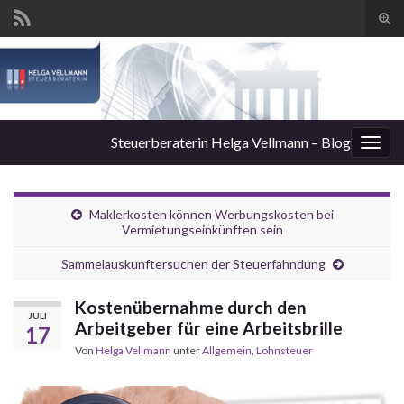
Suc
ums
Steuerberaterin Helga Vellmann – Blog
Navi
umsc
Maklerkosten können Werbungskosten bei
Vermietungseinkünften sein
Sammelauskunftersuchen der Steuerfahndung
Kostenübernahme durch den
JULI
Arbeitgeber für eine Arbeitsbrille
17
Von
Helga Vellmann
unter
Allgemein
,
Lohnsteuer