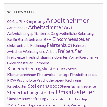
SCHLAGWÖRTER
Arbeitnehmer
1 % -Regelung
00 €
Arbeitszimmer
Arzt
Arbeitsecke
Aufzeichnungspflichten
außergewöhnliche Belastung
Einkommensteuer
Berlin
Berufsbetreuer
BFH
Fahrtenbuch
elektronische Rechnung
Fahrten
Freiberufler
zwischen Wohnung und Arbeit
Freigrenze
Friedrichshain
geldwerter Vorteil
Geschenke
Gewerbesteuer
Homoehe
Kinderbetreuungskosten
Kitakosten
Kleinunternehmer
Photovoltaikanlage
Physiotherapeut
PKW
Psychologe
Psychotherapeut
Rechnung
Stellenangebot
Reisekosten
Steuerfachangestellte
Umsatzsteuer
Steuerfachangestellter
Umsatzsteuerbefreiung
unverheiratete Eltern
Urlaubsgeld
USTG
2010
Verfahrenspfleger
verkehrsmittelunabhängig
Vermietung an