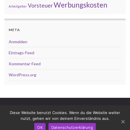
Werbungskosten
Vorsteuer
Arbeitgeber
META
Anmelden
Eintrags-Feed
Kommentar-Feed
WordPress.org
Impressum
Datenschutz
Diese Website benutzt Cookies. Wenn du die Website weiter
Dop­pel­be­steue­rungs­ab­kom­men
nutzt, gehen wir von deinem Einverständnis aus.
© 2026 Steuerberaterin Helga Vellmann - Blog.
OK
Datenschutzerklärung